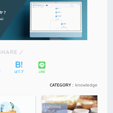
SHARE
LINE
ア
はてブ
CATEGORY :
knowledge