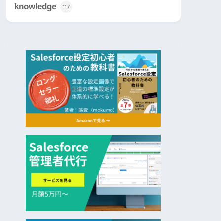
knowledge
117