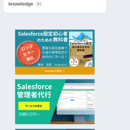
knowledge
117