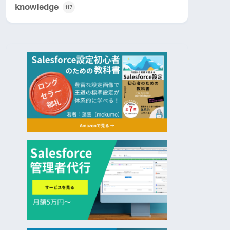
knowledge
117